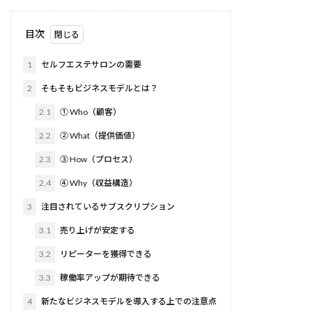
目次
1
セルフエステサロンの需要
2
そもそもビジネスモデルとは？
2.1
① Who（顧客）
2.2
② What（提供価値）
2.3
③ How（プロセス）
2.4
④ Why（収益構造）
3
注目されているサブスクリプション
3.1
売り上げが安定する
3.2
リピーターを獲得できる
3.3
稼働率アップが期待できる
4
新たなビジネスモデルを導入する上での注意点